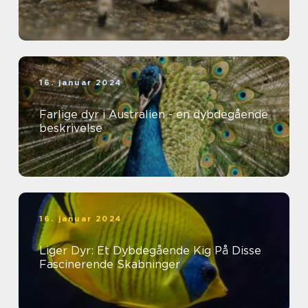
16. januar 2024
Farlige dyr i Australien - en dybdegående
beskrivelse
16. januar 2024
Liger Dyr: Et Dybdegående Kig På Disse
Fascinerende Skabninger