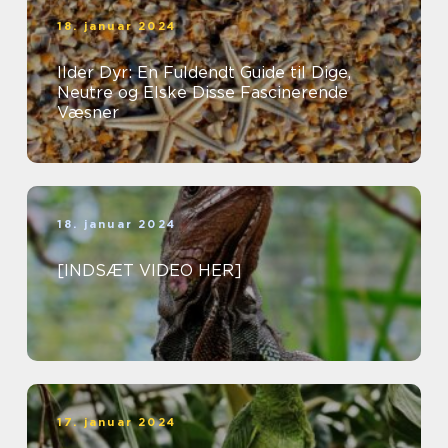
18. januar 2024
Ilder Dyr: En Fuldendt Guide til Dige,
Neutre og Elske Disse Fascinerende
Væsner
18. januar 2024
[INDSÆT VIDEO HER]
17. januar 2024