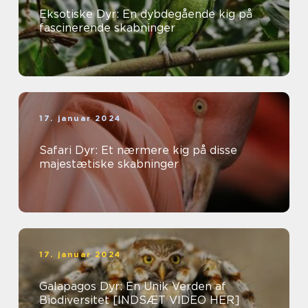
Eksotiske Dyr: En dybdegående kig på
fascinerende skabninger
17. januar 2024
Safari Dyr: Et nærmere kig på disse
majestætiske skabninger
17. januar 2024
Galapagos Dyr: En Unik Verden af
Biodiversitet [INDSÆT VIDEO HER]