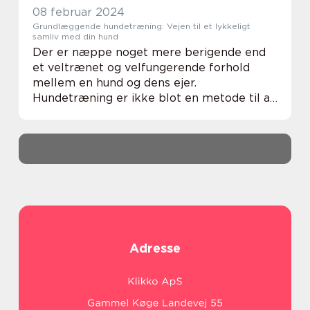
08 februar 2024
Grundlæggende hundetræning: Vejen til et lykkeligt
samliv med din hund
Der er næppe noget mere berigende end
et veltrænet og velfungerende forhold
mellem en hund og dens ejer.
Hundetræning er ikke blot en metode til at
indlære gode manerer; det er en måde at
fremme forståelse, tillid og respekt på
tværs af arter. At hav...
Adresse