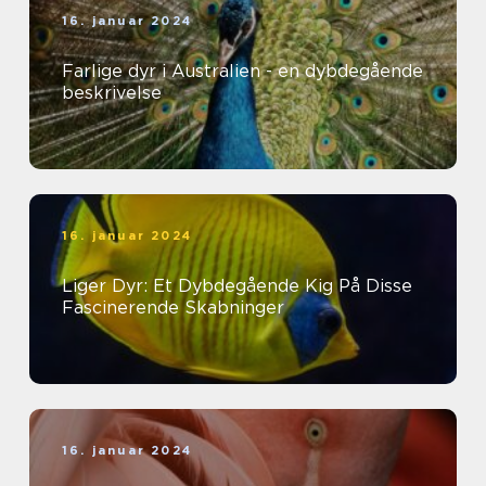
16. januar 2024
Farlige dyr i Australien - en dybdegående
beskrivelse
16. januar 2024
Liger Dyr: Et Dybdegående Kig På Disse
Fascinerende Skabninger
16. januar 2024