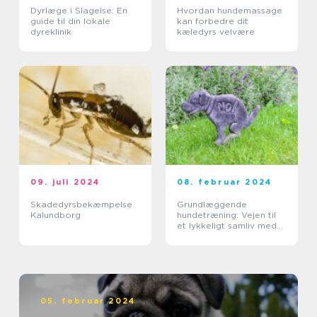
Dyrlæge i Slagelse: En
Hvordan hundemassage
guide til din lokale
kan forbedre dit
dyreklinik
kæledyrs velvære
09. juli 2024
08. februar 2024
Skadedyrsbekæmpelse
Grundlæggende
Kalundborg
hundetræning: Vejen til
et lykkeligt samliv med
din hund
05. februar 2024