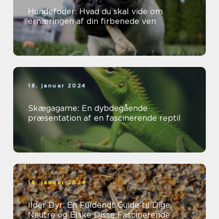
Hundefoder: Hvad du skal vide om
ernæringen af din firbenede ven
18. januar 2024
Skægagame: En dybdegående
præsentation af en fascinerende reptil
18. januar 2024
Ilder Dyr: En Fuldendt Guide til Dige,
Neutre og Elske Disse Fascinerende