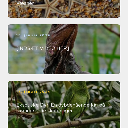
Væsner
18. januar 2024
[INDSÆT VIDEO HER]
17. januar 2024
Eksotiske Dyr: En dybdegående kig på
fascinerende skabninger