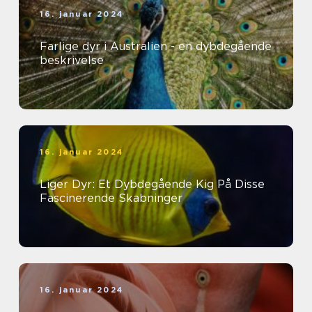
16. januar 2024
Farlige dyr i Australien - en dybdegående
beskrivelse
16. januar 2024
Liger Dyr: Et Dybdegående Kig På Disse
Fascinerende Skabninger
16. januar 2024