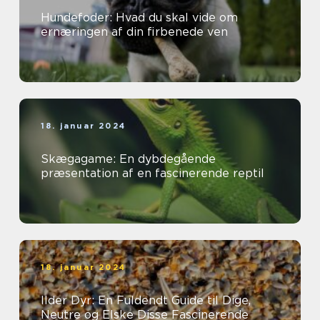
Hundefoder: Hvad du skal vide om
ernæringen af din firbenede ven
18. januar 2024
Skægagame: En dybdegående
præsentation af en fascinerende reptil
18. januar 2024
Ilder Dyr: En Fuldendt Guide til Dige,
Neutre og Elske Disse Fascinerende