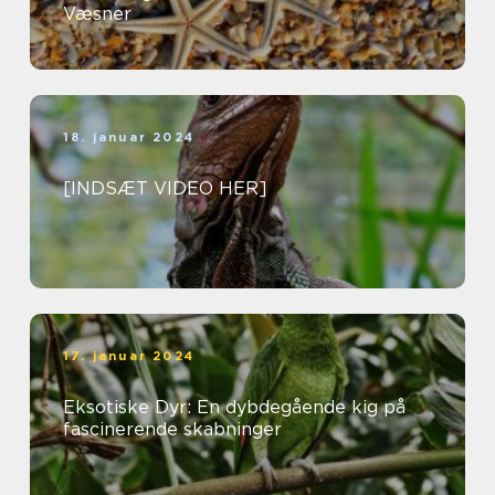
Væsner
18. januar 2024
[INDSÆT VIDEO HER]
17. januar 2024
Eksotiske Dyr: En dybdegående kig på
fascinerende skabninger