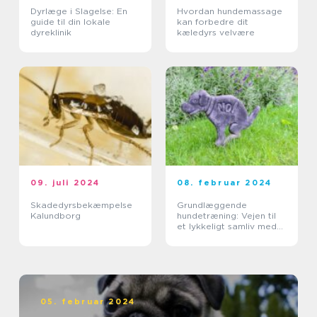
Dyrlæge i Slagelse: En
Hvordan hundemassage
guide til din lokale
kan forbedre dit
dyreklinik
kæledyrs velvære
09. juli 2024
08. februar 2024
Skadedyrsbekæmpelse
Grundlæggende
Kalundborg
hundetræning: Vejen til
et lykkeligt samliv med
din hund
05. februar 2024