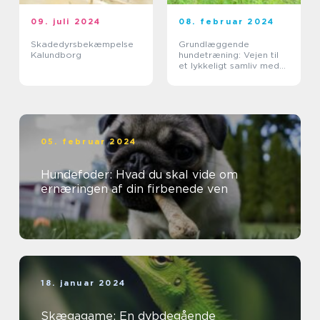
09. juli 2024
08. februar 2024
Skadedyrsbekæmpelse
Grundlæggende
Kalundborg
hundetræning: Vejen til
et lykkeligt samliv med
din hund
05. februar 2024
Hundefoder: Hvad du skal vide om
ernæringen af din firbenede ven
18. januar 2024
Skægagame: En dybdegående