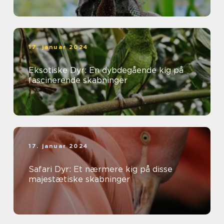
17. januar 2024
Eksotiske Dyr: En dybdegående kig på
fascinerende skabninger
17. januar 2024
Safari Dyr: Et nærmere kig på disse
majestætiske skabninger