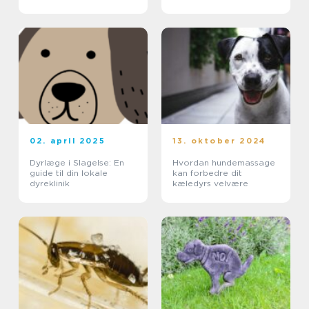
02. april 2025
13. oktober 2024
Dyrlæge i Slagelse: En
Hvordan hundemassage
guide til din lokale
kan forbedre dit
dyreklinik
kæledyrs velvære