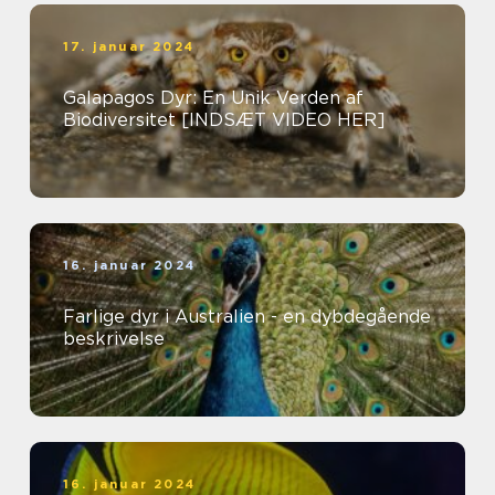
17. januar 2024
Galapagos Dyr: En Unik Verden af
Biodiversitet [INDSÆT VIDEO HER]
16. januar 2024
Farlige dyr i Australien - en dybdegående
beskrivelse
16. januar 2024