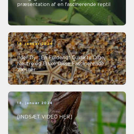
præsentation af en fascinerende reptil
18. januar 2024
Ilder Dyr: En Fuldendt Guide til Dige,
Neutre og Elske Disse Fascinerende
Væsner
18. januar 2024
[INDSÆT VIDEO HER]