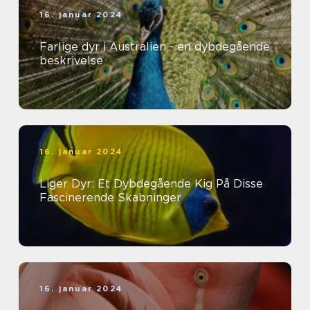
16. januar 2024
Farlige dyr i Australien - en dybdegående
beskrivelse
16. januar 2024
Liger Dyr: Et Dybdegående Kig På Disse
Fascinerende Skabninger
16. januar 2024