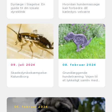
Dyrlæge i Slagelse: En
Hvordan hundemassage
guide til din lokale
kan forbedre dit
dyreklinik
kæledyrs velvære
09. juli 2024
08. februar 2024
Skadedyrsbekæmpelse
Grundlæggende
Kalundborg
hundetræning: Vejen til
et lykkeligt samliv med
din hund
05. februar 2024