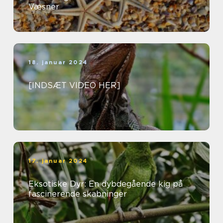
Væsner
18. januar 2024
[INDSÆT VIDEO HER]
17. januar 2024
Eksotiske Dyr: En dybdegående kig på
fascinerende skabninger