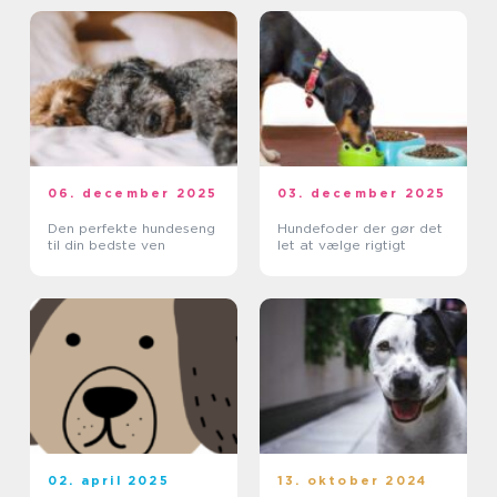
06. december 2025
03. december 2025
Den perfekte hundeseng
Hundefoder der gør det
til din bedste ven
let at vælge rigtigt
02. april 2025
13. oktober 2024