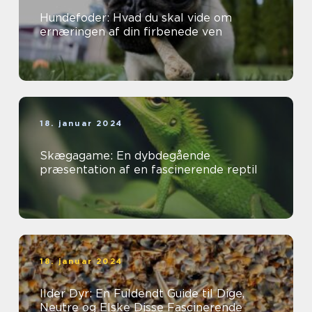
Hundefoder: Hvad du skal vide om
ernæringen af din firbenede ven
18. januar 2024
Skægagame: En dybdegående
præsentation af en fascinerende reptil
18. januar 2024
Ilder Dyr: En Fuldendt Guide til Dige,
Neutre og Elske Disse Fascinerende