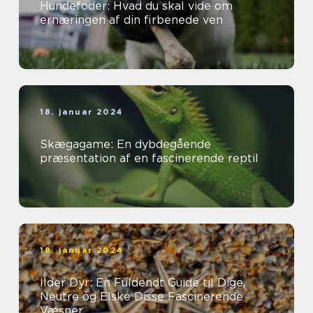
Hundefoder: Hvad du skal vide om
ernæringen af din firbenede ven
18. januar 2024
Skægagame: En dybdegående
præsentation af en fascinerende reptil
18. januar 2024
Ilder Dyr: En Fuldendt Guide til Dige,
Neutre og Elske Disse Fascinerende
Væsner