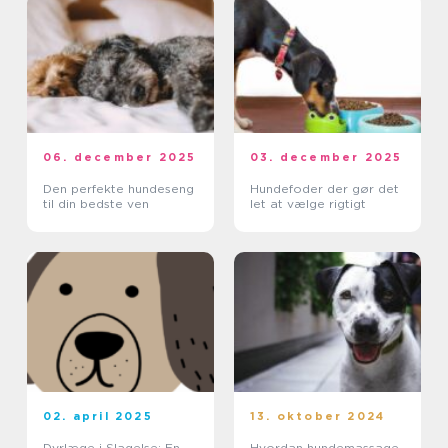
06. december 2025
03. december 2025
Den perfekte hundeseng
Hundefoder der gør det
til din bedste ven
let at vælge rigtigt
02. april 2025
13. oktober 2024
Dyrlæge i Slagelse: En
Hvordan hundemassage