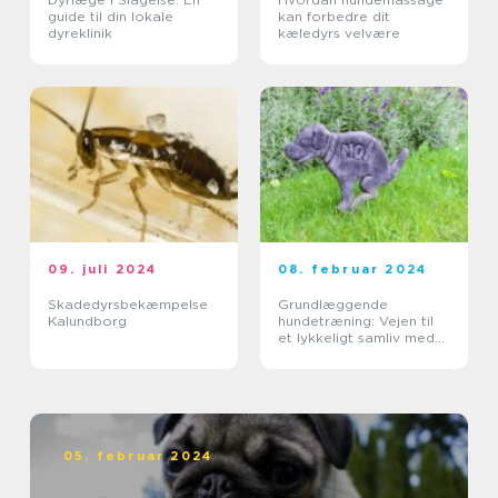
guide til din lokale
kan forbedre dit
dyreklinik
kæledyrs velvære
09. juli 2024
08. februar 2024
Skadedyrsbekæmpelse
Grundlæggende
Kalundborg
hundetræning: Vejen til
et lykkeligt samliv med
din hund
05. februar 2024