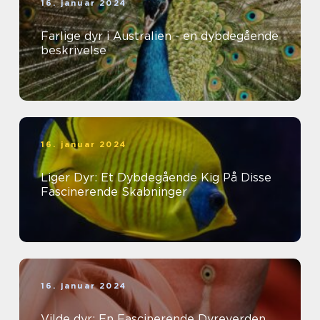
16. januar 2024
Farlige dyr i Australien - en dybdegående
beskrivelse
16. januar 2024
Liger Dyr: Et Dybdegående Kig På Disse
Fascinerende Skabninger
16. januar 2024
Vilde dyr: En Fascinerende Dyreverden