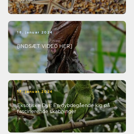
18. januar 2024
[INDSÆT VIDEO HER]
17. januar 2024
Eksotiske Dyr: En dybdegående kig på
fascinerende skabninger