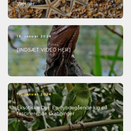
Væsner
18. januar 2024
[INDSÆT VIDEO HER]
17. januar 2024
Eksotiske Dyr: En dybdegående kig på
fascinerende skabninger