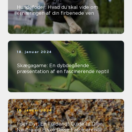
Hundefoder: Hvad du skal vide om
ernæringen af din firbenede ven
18. januar 2024
Skægagame: En dybdegående
præsentation af en fascinerende reptil
18. januar 2024
Ilder Dyr: En Fuldendt Guide til Dige,
Neutre og Elske Disse Fascinerende