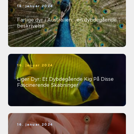
16. januar 2024
Farlige dyr i Australien - en dybdegående
beskrivelse
16. januar 2024
Liger Dyr: Et Dybdegående Kig På Disse
Fascinerende Skabninger
16. januar 2024