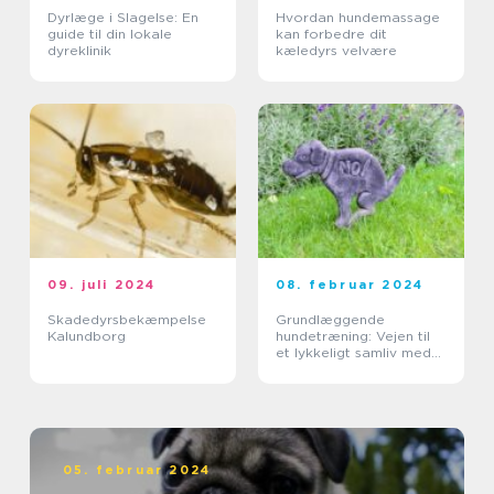
Dyrlæge i Slagelse: En
Hvordan hundemassage
guide til din lokale
kan forbedre dit
dyreklinik
kæledyrs velvære
09. juli 2024
08. februar 2024
Skadedyrsbekæmpelse
Grundlæggende
Kalundborg
hundetræning: Vejen til
et lykkeligt samliv med
din hund
05. februar 2024