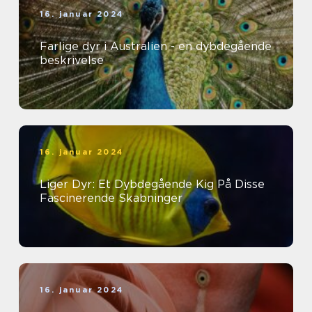
16. januar 2024
Farlige dyr i Australien - en dybdegående
beskrivelse
16. januar 2024
Liger Dyr: Et Dybdegående Kig På Disse
Fascinerende Skabninger
16. januar 2024