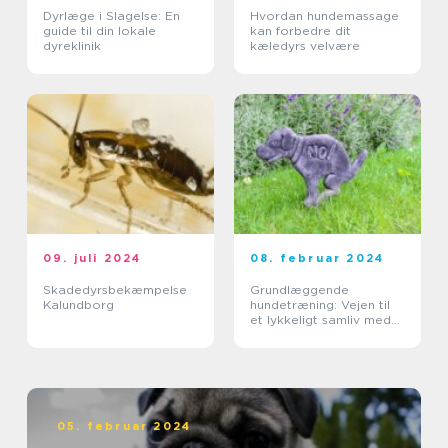
Dyrlæge i Slagelse: En
Hvordan hundemassage
guide til din lokale
kan forbedre dit
dyreklinik
kæledyrs velvære
09. juli 2024
08. februar 2024
Skadedyrsbekæmpelse
Grundlæggende
Kalundborg
hundetræning: Vejen til
et lykkeligt samliv med
din hund
05. februar 2024