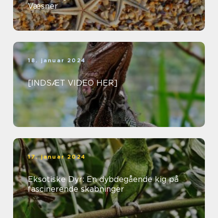
Væsner
18. januar 2024
[INDSÆT VIDEO HER]
17. januar 2024
Eksotiske Dyr: En dybdegående kig på
fascinerende skabninger