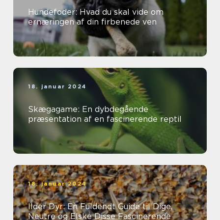
Hundefoder: Hvad du skal vide om
ernæringen af din firbenede ven
18. januar 2024
Skægagame: En dybdegående
præsentation af en fascinerende reptil
18. januar 2024
Ilder Dyr: En Fuldendt Guide til Dige,
Neutre og Elske Disse Fascinerende