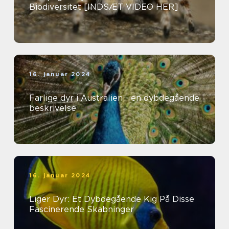
Biodiversitet [INDSÆT VIDEO HER]
16. januar 2024
Farlige dyr i Australien - en dybdegående
beskrivelse
16. januar 2024
Liger Dyr: Et Dybdegående Kig På Disse
Fascinerende Skabninger