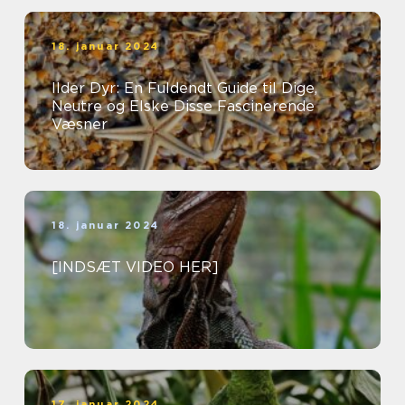
18. januar 2024
Ilder Dyr: En Fuldendt Guide til Dige,
Neutre og Elske Disse Fascinerende
Væsner
18. januar 2024
[INDSÆT VIDEO HER]
17. januar 2024