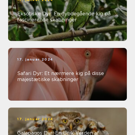
Eksotiske Dyr: En dybdegående kig på
fascinerende skabninger
17. januar 2024
Safari Dyr: Et nærmere kig på disse
majestætiske skabninger
17. januar 2024
Galapagos Dyr: En Unik Verden af