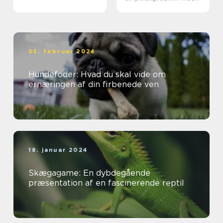
din hund
05. februar 2024
Hundefoder: Hvad du skal vide om
ernæringen af din firbenede ven
18. januar 2024
Skægagame: En dybdegående
præsentation af en fascinerende reptil