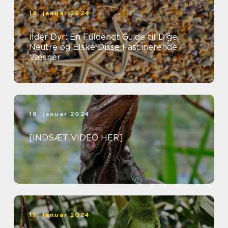
18. januar 2024
Ilder Dyr: En Fuldendt Guide til Dige,
Neutre og Elske Disse Fascinerende
Væsner
18. januar 2024
[INDSÆT VIDEO HER]
17. januar 2024