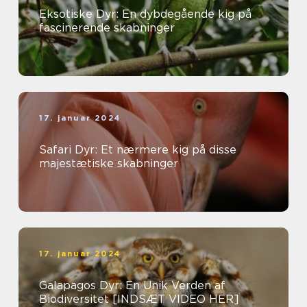
Eksotiske Dyr: En dybdegående kig på
fascinerende skabninger
17. januar 2024
Safari Dyr: Et nærmere kig på disse
majestætiske skabninger
17. januar 2024
Galapagos Dyr: En Unik Verden af
Biodiversitet [INDSÆT VIDEO HER]