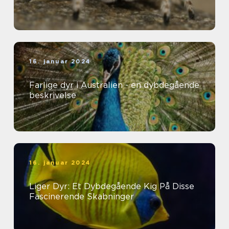
16. januar 2024
Farlige dyr i Australien - en dybdegående
beskrivelse
16. januar 2024
Liger Dyr: Et Dybdegående Kig På Disse
Fascinerende Skabninger