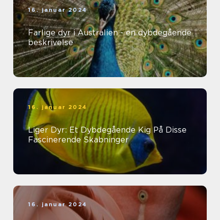
16. januar 2024
Farlige dyr i Australien - en dybdegående
beskrivelse
16. januar 2024
Liger Dyr: Et Dybdegående Kig På Disse
Fascinerende Skabninger
16. januar 2024