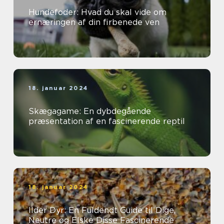
Hundefoder: Hvad du skal vide om
ernæringen af din firbenede ven
18. januar 2024
Skægagame: En dybdegående
præsentation af en fascinerende reptil
18. januar 2024
Ilder Dyr: En Fuldendt Guide til Dige,
Neutre og Elske Disse Fascinerende