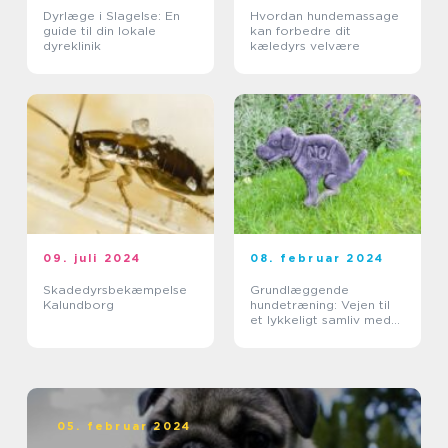
Dyrlæge i Slagelse: En
Hvordan hundemassage
guide til din lokale
kan forbedre dit
dyreklinik
kæledyrs velvære
09. juli 2024
08. februar 2024
Skadedyrsbekæmpelse
Grundlæggende
Kalundborg
hundetræning: Vejen til
et lykkeligt samliv med
din hund
05. februar 2024