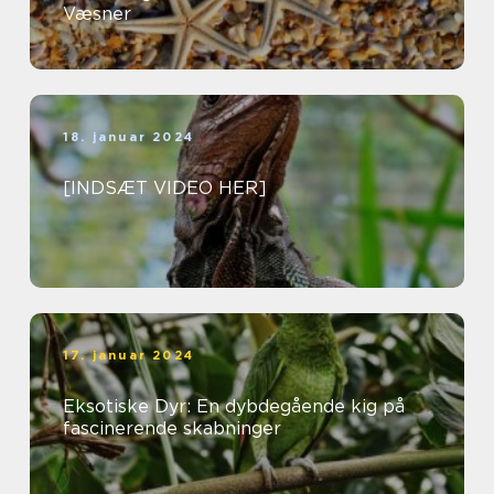
Væsner
18. januar 2024
[INDSÆT VIDEO HER]
17. januar 2024
Eksotiske Dyr: En dybdegående kig på
fascinerende skabninger