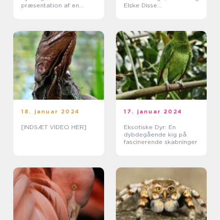
præsentation af en
Elske Disse
fascinerende reptil
Fascinerende Væsner
18. januar 2024
17. januar 2024
[INDSÆT VIDEO HER]
Eksotiske Dyr: En
dybdegående kig på
fascinerende skabninger