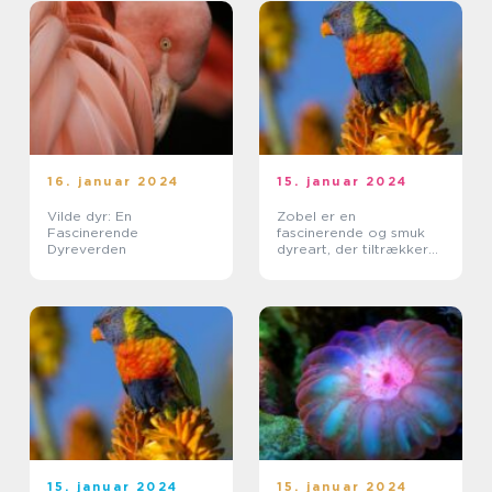
16. januar 2024
15. januar 2024
Vilde dyr: En
Zobel er en
Fascinerende
fascinerende og smuk
Dyreverden
dyreart, der tiltrækker
opmærksomhed med sin
karakteristiske pels og
elegante udseende
15. januar 2024
15. januar 2024