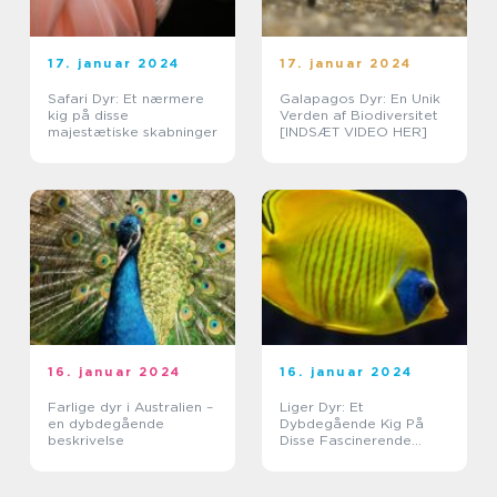
17. januar 2024
17. januar 2024
Safari Dyr: Et nærmere
Galapagos Dyr: En Unik
kig på disse
Verden af Biodiversitet
majestætiske skabninger
[INDSÆT VIDEO HER]
16. januar 2024
16. januar 2024
Farlige dyr i Australien –
Liger Dyr: Et
en dybdegående
Dybdegående Kig På
beskrivelse
Disse Fascinerende
Skabninger