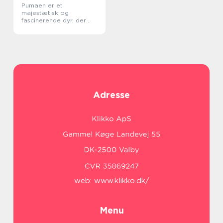
Pumaen er et
majestætisk og
fascinerende dyr, der
tiltrækker
opmærksomhed fra
både dyreejere og
dyreelskere verden over
Adresse
web:
www.klikko.dk/
Menu