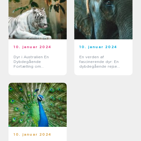
10. januar 2024
10. januar 2024
Dyr i Australien En
En verden af
Dybdegående
fascinerende dyr: En
Fortælling om
dybdegående rejse
Australiens Unikke
gennem verdens dyreliv
Dyreliv
10. januar 2024