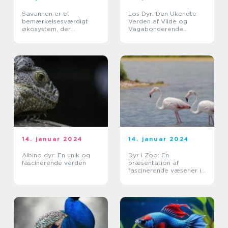
Savannen er et
Los Dyr: Den Ukendte
bemærkelsesværdigt
Verden af Vilde og
økosystem, der
Vagabonderende
spænder over store
Dyreliv
områder i Afrika
14. januar 2024
14. januar 2024
Albino dyr: En unik og
Dyr i Zoo: En
fascinerende verden
præsentation af
fascinerende væsener i
menneskets varetægt