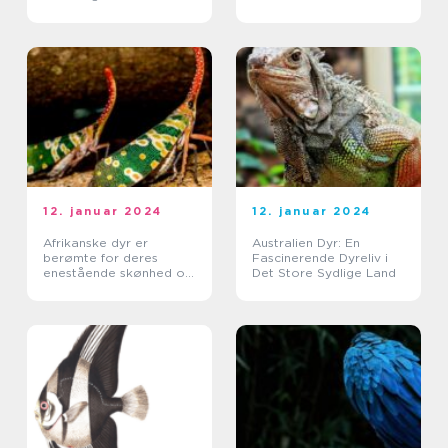
skabninger, der har
tilpasset sig deres
forskellige levesteder
på kontinentet
12. januar 2024
12. januar 2024
Afrikanske dyr er
Australien Dyr: En
berømte for deres
Fascinerende Dyreliv i
enestående skønhed og
Det Store Sydlige Land
unikke egenskaber