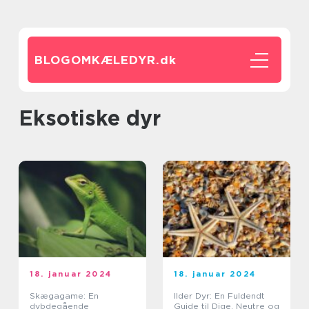
BLOGOMKÆLEDYR.
dk
Eksotiske dyr
18. januar 2024
18. januar 2024
Skægagame: En
Ilder Dyr: En Fuldendt
dybdegående
Guide til Dige, Neutre og