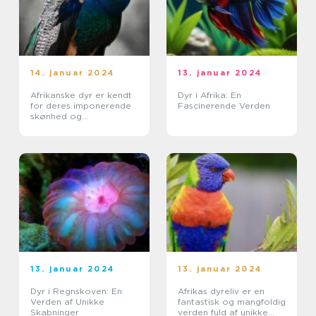
14. januar 2024
13. januar 2024
Afrikanske dyr er kendt
Dyr i Afrika: En
for deres imponerende
Fascinerende Verden
skønhed og
usædvanlige adfærd, og
de tiltrækker dyreejere
og dyreelskere fra hele
verden
13. januar 2024
13. januar 2024
Dyr i Regnskoven: En
Afrikas dyreliv er en
Verden af Unikke
fantastisk og mangfoldig
Skabninger
verden fuld af unikke