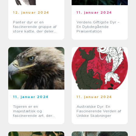
12. januar 2024
11. januar 2024
Panter dyr er en
Verdens Giftigste Dyr –
fascinerende gruppe af
En Dybdegående
store katte, der deler
Præsentation
mange fælles træk og
karakteristika
11. januar 2024
11. januar 2024
Tigeren er en
Australske Dyr: En
majestætisk og
Fascinerende Verden af
fascinerende art, der
Unikke Skabninger
altid har tiltrukket sig
stor opmærksomhed fra
både dyreejere og
dyreelskere